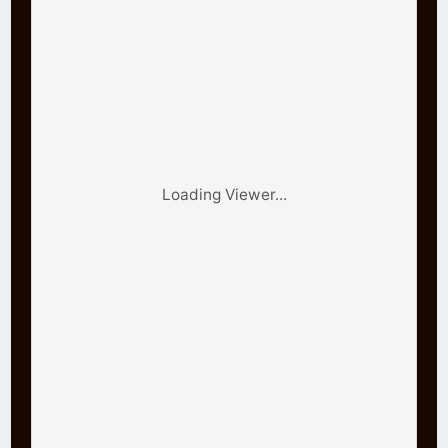
Loading Viewer...